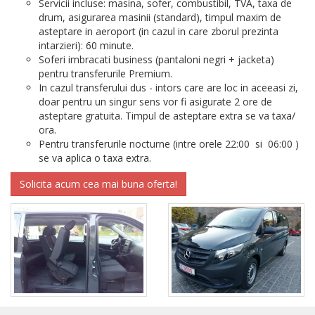
Servicii incluse: masina, sofer, combustibil, TVA, taxa de
drum, asigurarea masinii (standard), timpul maxim de
asteptare in aeroport (in cazul in care zborul prezinta
intarzieri): 60 minute.
Soferi imbracati business (pantaloni negri + jacketa)
pentru transferurile Premium.
In cazul transferului dus - intors care are loc in aceeasi zi,
doar pentru un singur sens vor fi asigurate 2 ore de
asteptare gratuita. Timpul de asteptare extra se va taxa/
ora.
Pentru transferurile nocturne (intre orele 22:00 si 06:00 )
se va aplica o taxa extra.
Solicita acum cea mai buna oferta!